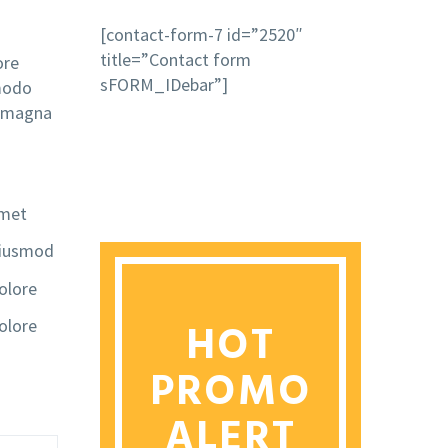
[contact-form-7 id=”2520″
title=”Contact form
ore
sFORM_IDebar”]
mmodo
e magna
amet
 eiusmod
dolore
HOT
dolore
PROMO
ALERT