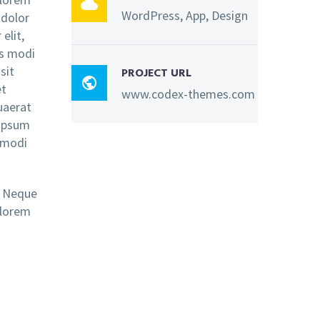

WordPress, App, Design
 dolor
elit,
s modi
sit
PROJECT URL

et
www.codex-themes.com
uaerat
 ipsum
 modi
. Neque
olorem