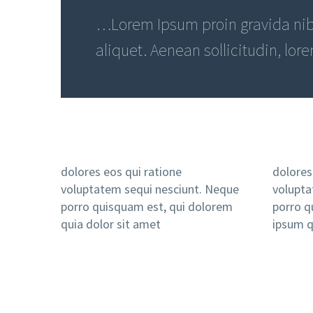
…Lorem Ipsum proin gravida nibh
aliquet. Aenean sollicitudin, lor
dolores eos qui ratione
dolores
voluptatem sequi nesciunt. Neque
volupta
porro quisquam est, qui dolorem
porro q
quia dolor sit amet
ipsum q