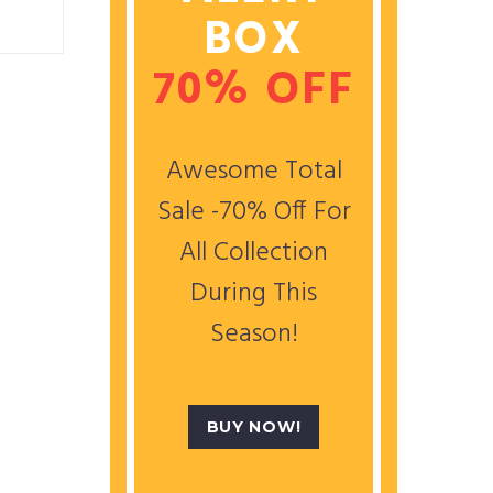
BOX
70% OFF
Awesome Total
Sale -70% Off For
All Collection
During This
Season!
BUY NOW!