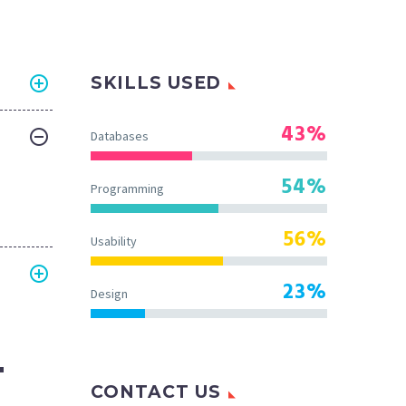
SKILLS USED
43%
Databases
54%
Programming
56%
Usability
23%
Design
T
CONTACT US