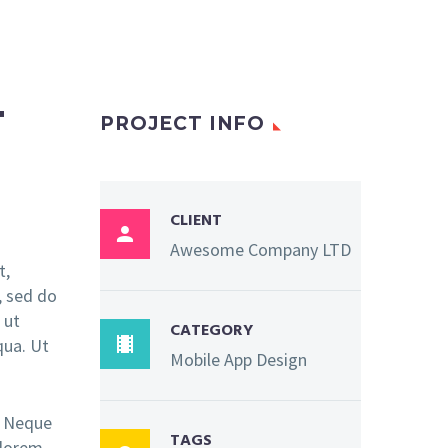
T
PROJECT INFO
CLIENT

Awesome Company LTD
t,
, sed do
 ut
CATEGORY

qua. Ut
Mobile App Design
. Neque
TAGS
olorem