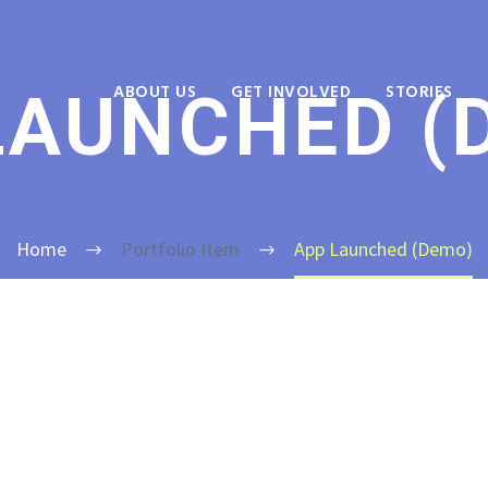
ABOUT US
GET INVOLVED
STORIES
LAUNCHED (
Home
Portfolio Item
App Launched (Demo)